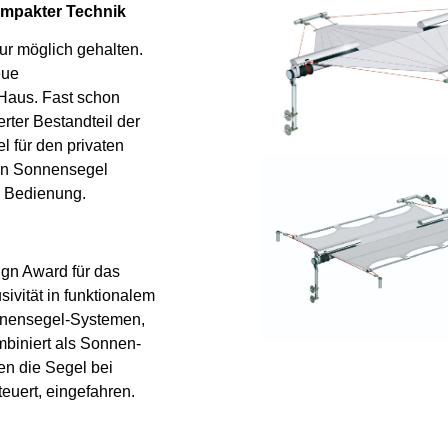
ompakter Technik
ur möglich gehalten.
eue
 Haus. Fast schon
rter Bestandteil der
l für den privaten
hen Sonnensegel
e Bedienung.
ign Award für das
ivität in funktionalem
nnensegel-Systemen,
biniert als Sonnen-
n die Segel bei
euert, eingefahren.